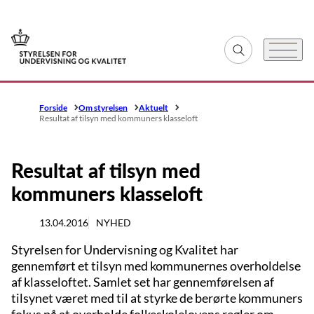
Gå til forsiden
Fold søgefelt ud
Menu
Forside
Om styrelsen
Aktuelt
Resultat af tilsyn med kommuners klasseloft
Resultat af tilsyn med
kommuners klasseloft
13.04.2016
NYHED
Styrelsen for Undervisning og Kvalitet har
gennemført et tilsyn med kommunernes overholdelse
af klasseloftet. Samlet set har gennemførelsen af
tilsynet været med til at styrke de berørte kommuners
fokus på at overholde folkeskolelovens regler om