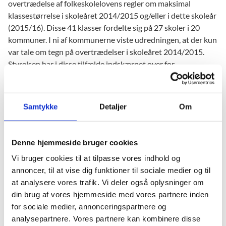
overtrædelse af folkeskolelovens regler om maksimal
klassestørrelse i skoleåret 2014/2015 og/eller i dette skoleår
(2015/16). Disse 41 klasser fordelte sig på 27 skoler i 20
kommuner. I ni af kommunerne viste udredningen, at der kun
var tale om tegn på overtrædelser i skoleåret 2014/2015.
Styrelsen har i disse tilfælde indskærpet over for
kommunerne, at de skal overholde reglerne om maksimal
klassestørrelse.
Samtykke
Detaljer
Om
Styrelsen har på baggrund af udredningen anmodet de 11
kommuner, der havde klasser med tegn på overtrædelse i
dette skoleår og evt. også i skoleåret 2014/15, om en
Denne hjemmeside bruger cookies
redegørelse. Redegørelserne skal klarlægge, hvordan
skolerne vil organisere klassedannelsen fremadrettet for at
Vi bruger cookies til at tilpasse vores indhold og
overholde reglerne om maksimal klassestørrelse.
annoncer, til at vise dig funktioner til sociale medier og til
at analysere vores trafik. Vi deler også oplysninger om
Styrelsens gennemgang af kommunernes indsendte
din brug af vores hjemmeside med vores partnere inden
redegørelser viser, at der for tre kommuner er givet forkerte
for sociale medier, annonceringspartnere og
oplysninger til styrelsen om klassestørrelser, og at reglerne
analysepartnere. Vores partnere kan kombinere disse
derfor har været overholdt. De resterende otte kommuner