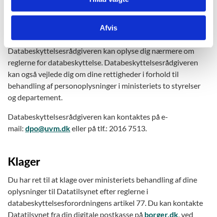
og Kvalitet og Styrelsen for It og Læring. Ministeriets
databeskyttelsesrådgiver er organisatorisk placeret i
Afvis
Styrelsen for It og Læring.
Databeskyttelsesrådgiveren kan oplyse dig nærmere om
reglerne for databeskyttelse. Databeskyttelsesrådgiveren
kan også vejlede dig om dine rettigheder i forhold til
behandling af personoplysninger i ministeriets to styrelser
og departement.
Databeskyttelsesrådgiveren kan kontaktes på e-
mail:
dpo@uvm.dk
eller på tlf.: 2016 7513.
Klager
Du har ret til at klage over ministeriets behandling af dine
oplysninger til Datatilsynet efter reglerne i
databeskyttelsesforordningens artikel 77. Du kan kontakte
Datatilsynet fra din digitale postkasse på
borger.dk
, ved