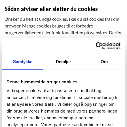
Sådan afviser eller sletter du cookies
Ønsker du helt at undgå cookies, skal du slå cookies fra i din
browser. Mange cookies bruges til at forbedre
brugervenligheden eller funktionaliteten på websites. Derfor
kan en deaktivering af cookies forhindre dig i at bruge
bestemte dele af vores hjemmeside.
Samtykke
Detaljer
Om
Cookies ved brugerundersøgelser
Når der gennemføres brugerundersøgelser, anvendes der
cookies dels til at styre hvor mange gange, du som bruger ser
Denne hjemmeside bruger cookies
invitationen til undersøgelsen. Dels registrerer cookies, om
Vi bruger cookies til at tilpasse vores indhold og
du har svaret på undersøgelsen, og sikrer dermed, at du ikke
annoncer, til at vise dig funktioner til sociale medier og til
ser invitationen til undersøgelsen igen, efter du har svaret.
at analysere vores trafik. Vi deler også oplysninger om
din brug af vores hjemmeside med vores partnere inden
for sociale medier, annonceringspartnere og
Dine rettigheder
analysepartnere. Vores partnere kan kombinere disse