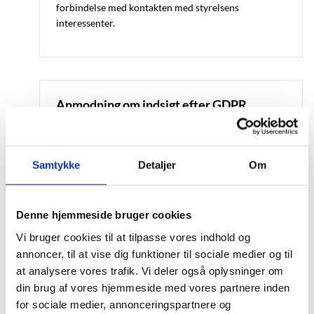
forbindelse med kontakten med styrelsens
interessenter.
Anmodning om indsigt efter GDPR
Styrelsen modtager anmodninger om indsigt efter
GDPR, hvor der behandles personoplysninger med
henblik på at besvare indsigtsanmodningen.
Samtykke
Detaljer
Om
Denne hjemmeside bruger cookies
Henvendelser fra borgere
Vi bruger cookies til at tilpasse vores indhold og
annoncer, til at vise dig funktioner til sociale medier og til
Find information om styrelsens håndtering af
at analysere vores trafik. Vi deler også oplysninger om
personoplysninger i relation til borgerhenvender.
din brug af vores hjemmeside med vores partnere inden
for sociale medier, annonceringspartnere og