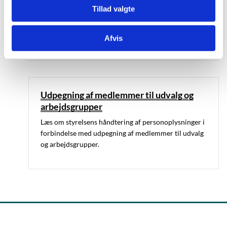
Udsendelse af nyhedsbreve
Tillad valgte
Læs om styrelsens håndtering af personoplysninger i
forbindelse med udsendelse af nyhedsbreve.
Afvis
Udpegning af medlemmer til udvalg og
arbejdsgrupper
Læs om styrelsens håndtering af personoplysninger i
forbindelse med udpegning af medlemmer til udvalg
og arbejdsgrupper.