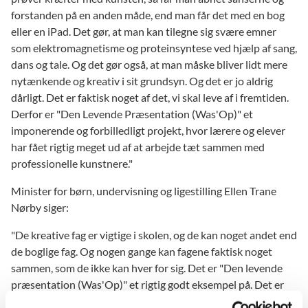
forstanden på en anden måde, end man får det med en bog
eller en iPad. Det gør, at man kan tilegne sig svære emner
som elektromagnetisme og proteinsyntese ved hjælp af sang,
dans og tale. Og det gør også, at man måske bliver lidt mere
nytænkende og kreativ i sit grundsyn. Og det er jo aldrig
dårligt. Det er faktisk noget af det, vi skal leve af i fremtiden.
Derfor er "Den Levende Præsentation (Was'Op)" et
imponerende og forbilledligt projekt, hvor lærere og elever
har fået rigtig meget ud af at arbejde tæt sammen med
professionelle kunstnere."
Minister for børn, undervisning og ligestilling Ellen Trane
Nørby siger:
"De kreative fag er vigtige i skolen, og de kan noget andet end
de boglige fag. Og nogen gange kan fagene faktisk noget
sammen, som de ikke kan hver for sig. Det er "Den levende
præsentation (Was'Op)" et rigtig godt eksempel på. Det er
godt tænkt, og det viser, at fysik og kemi ikke altid er noget