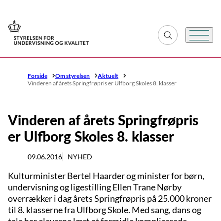
Gå til forsiden
Fold søgefelt ud
Menu
Forside
Om styrelsen
Aktuelt
Vinderen af årets Springfrøpris er Ulfborg Skoles 8. klasser
Vinderen af årets Springfrøpris
er Ulfborg Skoles 8. klasser
09.06.2016
NYHED
Kulturminister Bertel Haarder og minister for børn,
undervisning og ligestilling Ellen Trane Nørby
overrækker i dag årets Springfrøpris på 25.000 kroner
til 8. klasserne fra Ulfborg Skole. Med sang, dans og
tale har eleverne lært at formidle komplicerede