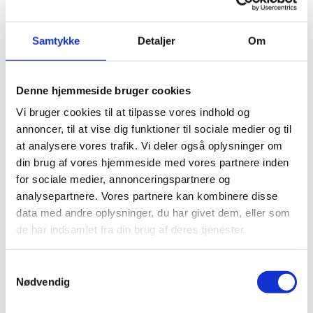
med at sidde på sin stol og terpe svære formler og teorier.
Eleverne og lærerne har også været gode til at inddrage det
Samtykke
Detaljer
Om
lokale kulturliv og har bl.a. samarbejdet med et teater – og
det er lige præcis sådan noget, vi skal have meget mere af i
den moderne og åbne skole. Jeg håber, at mange andre i
Denne hjemmeside bruger cookies
udskolingens klasser vil lade sig inspirere af Ulfborg Skoles
projekt."
Vi bruger cookies til at tilpasse vores indhold og
annoncer, til at vise dig funktioner til sociale medier og til
at analysere vores trafik. Vi deler også oplysninger om
Om vinderne
din brug af vores hjemmeside med vores partnere inden
for sociale medier, annonceringspartnere og
1. præmien på 25.000 kr. går til ”Den Levende Præsentation
analysepartnere. Vores partnere kan kombinere disse
(Was'Op)”, der er et tværfagligt projekt i musik, dansk, idræt
data med andre oplysninger, du har givet dem, eller som
og de naturvidenskabelige fag. Projektet styrker elevernes
de har indsamlet fra din brug af deres tjenester.
kompetencer inden for kreativitet, innovation og
entreprenørskab, og det har gjort det lettere for eleverne at
forstå og huske vanskelige naturvidenskabelige teorier.
S
Skolen har udarbejdet en drejebog med konkrete anvisninger
Nødvendig
a
på arbejdsprocesser til stor inspiration for landets øvrige
m