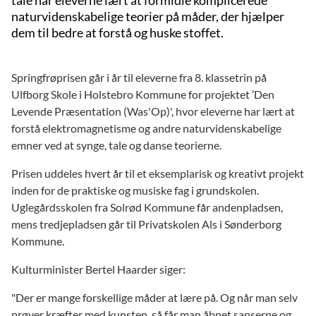
naturvidenskabelige teorier på måder, der hjælper
dem til bedre at forstå og huske stoffet.
Springfrøprisen går i år til eleverne fra 8. klassetrin på
Ulfborg Skole i Holstebro Kommune for projektet ’Den
Levende Præsentation (Was'Op)', hvor eleverne har lært at
forstå elektromagnetisme og andre naturvidenskabelige
emner ved at synge, tale og danse teorierne.
Prisen uddeles hvert år til et eksemplarisk og kreativt projekt
inden for de praktiske og musiske fag i grundskolen.
Uglegårdsskolen fra Solrød Kommune får andenpladsen,
mens tredjepladsen går til Privatskolen Als i Sønderborg
Kommune.
Kulturminister Bertel Haarder siger:
"Der er mange forskellige måder at lære på. Og når man selv
prøver kræfter med kunsten, så får man åbnet sanserne og