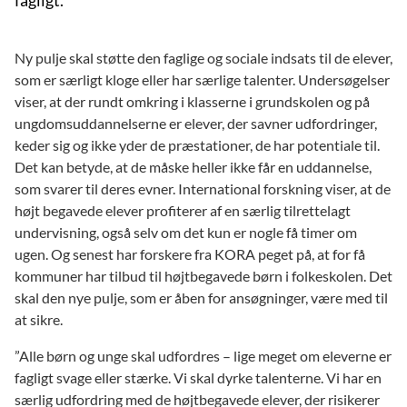
Ny pulje skal støtte den faglige og sociale indsats til de elever,
som er særligt kloge eller har særlige talenter. Undersøgelser
viser, at der rundt omkring i klasserne i grundskolen og på
ungdomsuddannelserne er elever, der savner udfordringer,
keder sig og ikke yder de præstationer, de har potentiale til.
Det kan betyde, at de måske heller ikke får en uddannelse,
som svarer til deres evner. International forskning viser, at de
højt begavede elever profiterer af en særlig tilrettelagt
undervisning, også selv om det kun er nogle få timer om
ugen. Og senest har forskere fra KORA peget på, at for få
kommuner har tilbud til højtbegavede børn i folkeskolen. Det
skal den nye pulje, som er åben for ansøgninger, være med til
at sikre.
”Alle børn og unge skal udfordres – lige meget om eleverne er
fagligt svage eller stærke. Vi skal dyrke talenterne. Vi har en
særlig udfordring med de højtbegavede elever, der risikerer