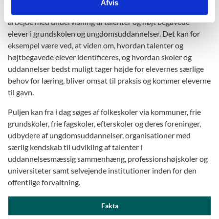
Afvis
understøtter et målrettet, vidensbaseret og struktureret
arbejde med undervisning af talenter og højt begavede
elever i grundskolen og ungdomsuddannelser. Det kan for
eksempel være ved, at viden om, hvordan talenter og
højtbegavede elever identificeres, og hvordan skoler og
uddannelser bedst muligt tager højde for elevernes særlige
behov for læring, bliver omsat til praksis og kommer eleverne
til gavn.
Puljen kan fra i dag søges af folkeskoler via kommuner, frie
grundskoler, frie fagskoler, efterskoler og deres foreninger,
udbydere af ungdomsuddannelser, organisationer med
særlig kendskab til udvikling af talenter i
uddannelsesmæssig sammenhæng, professionshøjskoler og
universiteter samt selvejende institutioner inden for den
offentlige forvaltning.
Fakta