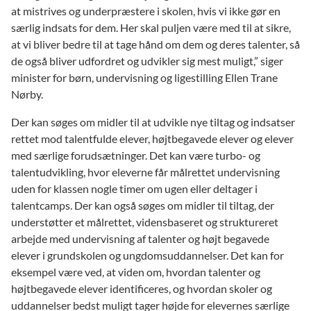
at mistrives og underpræstere i skolen, hvis vi ikke gør en
særlig indsats for dem. Her skal puljen være med til at sikre,
at vi bliver bedre til at tage hånd om dem og deres talenter, så
de også bliver udfordret og udvikler sig mest muligt,” siger
minister for børn, undervisning og ligestilling Ellen Trane
Nørby.
Der kan søges om midler til at udvikle nye tiltag og indsatser
rettet mod talentfulde elever, højtbegavede elever og elever
med særlige forudsætninger. Det kan være turbo- og
talentudvikling, hvor eleverne får målrettet undervisning
uden for klassen nogle timer om ugen eller deltager i
talentcamps. Der kan også søges om midler til tiltag, der
understøtter et målrettet, vidensbaseret og struktureret
arbejde med undervisning af talenter og højt begavede
elever i grundskolen og ungdomsuddannelser. Det kan for
eksempel være ved, at viden om, hvordan talenter og
højtbegavede elever identificeres, og hvordan skoler og
uddannelser bedst muligt tager højde for elevernes særlige