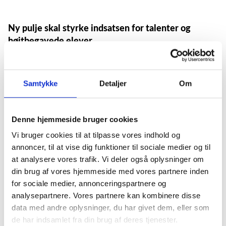
Ny pulje skal styrke indsatsen for talenter og
højtbegavede elever
Talenter og højtbegavede elever i grundskolen og på
ungdomsuddannelser får ekstra støtte med ny pulje på
otte millioner kroner. Pengene skal både gå til at styrke
Samtykke
Detaljer
Om
elevernes trivsel og sikre, at de bliver udfordret fagligt.
Ny pulje skal støtte den faglige og sociale indsats til de elever,
som er særligt kloge eller har særlige talenter. Undersøgelser
Denne hjemmeside bruger cookies
viser, at der rundt omkring i klasserne i grundskolen og på
Vi bruger cookies til at tilpasse vores indhold og
ungdomsuddannelserne er elever, der savner udfordringer,
annoncer, til at vise dig funktioner til sociale medier og til
keder sig og ikke yder de præstationer, de har potentiale til.
at analysere vores trafik. Vi deler også oplysninger om
Det kan betyde, at de måske heller ikke får en uddannelse,
din brug af vores hjemmeside med vores partnere inden
som svarer til deres evner. International forskning viser, at de
for sociale medier, annonceringspartnere og
højt begavede elever profiterer af en særlig tilrettelagt
analysepartnere. Vores partnere kan kombinere disse
undervisning, også selv om det kun er nogle få timer om
data med andre oplysninger, du har givet dem, eller som
ugen. Og senest har forskere fra KORA peget på, at for få
de har indsamlet fra din brug af deres tjenester.