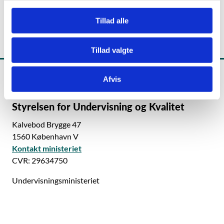
Telefon:
+45 33 92 56 67
g
Tillad alle
Tillad valgte
Afvis
Styrelsen for Undervisning og Kvalitet
Kalvebod Brygge 47
1560 København V
Kontakt ministeriet
CVR: 29634750
Undervisningsministeriet