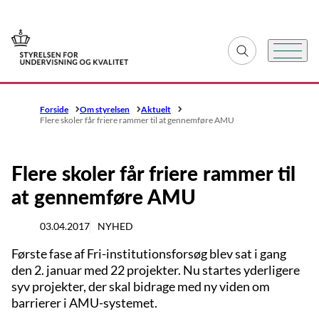
Gå til forsiden
Fold søgefelt ud
Menu
Forside
Om styrelsen
Aktuelt
Flere skoler får friere rammer til at gennemføre AMU
Flere skoler får friere rammer til
at gennemføre AMU
03.04.2017
NYHED
Første fase af Fri-institutionsforsøg blev sat i gang
den 2. januar med 22 projekter. Nu startes yderligere
syv projekter, der skal bidrage med ny viden om
barrierer i AMU-systemet.