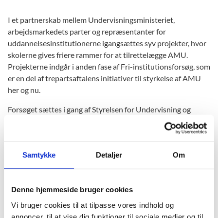
I et partnerskab mellem Undervisningsministeriet,
arbejdsmarkedets parter og repræsentanter for
uddannelsesinstitutionerne igangsættes syv projekter, hvor
skolerne gives friere rammer for at tilrettelægge AMU.
Projekterne indgår i anden fase af Fri-institutionsforsøg, som
er en del af trepartsaftalens initiativer til styrkelse af AMU
her og nu.
Forsøget sættes i gang af Styrelsen for Undervisning og
Kvalitet, der i samarbejde med partnerskabet har udvalgt de
projekter, der indgår i forsøget. Projekterne fokuserer i
forsøget på områderne: udbud og markedsføring, afkortning
Samtykke
Detaljer
Om
af uddannelser, tilmelding til uddannelser, lokalt tilpassede
forløb og samarbejde med erhvervsakademierne.
Denne hjemmeside bruger cookies
Vi bruger cookies til at tilpasse vores indhold og
annoncer, til at vise dig funktioner til sociale medier og til