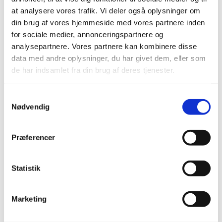
Læs mere
at analysere vores trafik. Vi deler også oplysninger om
Læs nyhed om igangsættelse af Fri-
din brug af vores hjemmeside med vores partnere inden
institutionsforsøg
for sociale medier, annonceringspartnere og
Læs mere om Fri-institutionsforsøg og se en
oversigt over projekter
analysepartnere. Vores partnere kan kombinere disse
data med andre oplysninger, du har givet dem, eller som
de har indsamlet fra din brug af deres tjenester.
S
Nødvendig
a
m
Kontakt
t
Præferencer
y
k
Mette Hartvig
k
Statistik
e
Specialkonsulent
v
Marketing
E-mail:
mette.hartvig@stukuvm.dk
a
l