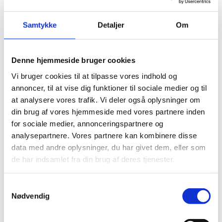
øge incitamentet til at udvikle nye undervisningsmetoder og
skabe faglig fremgang. Skolerne har dermed frie hænder til at
Samtykke
Detaljer
Om
planlægge, hvordan de vil nå de årlige mål.
De udvalgte skoler og deres kommuner har netop modtaget
brev om skolepuljen.
Denne hjemmeside bruger cookies
Vi bruger cookies til at tilpasse vores indhold og
*) Antallet af skoler er efter nyhedens offentliggørelse rettet
fra 120 til 121. Desuden er linket ”Se listen med de 121
annoncer, til at vise dig funktioner til sociale medier og til
skoler” opdateret og link til ”Andel elever med under 4 i
at analysere vores trafik. Vi deler også oplysninger om
dansk og matematik fordelt på skoler” er tilføjet.
din brug af vores hjemmeside med vores partnere inden
for sociale medier, annonceringspartnere og
analysepartnere. Vores partnere kan kombinere disse
data med andre oplysninger, du har givet dem, eller som
de har indsamlet fra din brug af deres tjenester.
Fakta om Skolepuljen
Regeringen varslede i regeringsgrundlaget en
S
pulje på 500 millioner kroner over tre år til
Nødvendig
a
elevløft i folkeskolen.
m
De udvalgte skoler får tilbuddet om at være med.
t