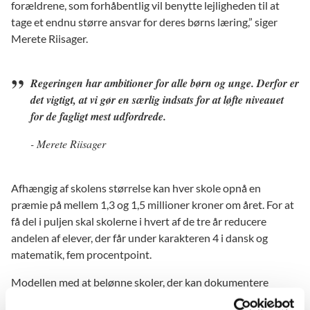
forældrene, som forhåbentlig vil benytte lejligheden til at
tage et endnu større ansvar for deres børns læring,” siger
Merete Riisager.
Regeringen har ambitioner for alle børn og unge. Derfor er
det vigtigt, at vi gør en særlig indsats for at løfte niveauet
for de fagligt mest udfordrede.
- Merete Riisager
Afhængig af skolens størrelse kan hver skole opnå en
præmie på mellem 1,3 og 1,5 millioner kroner om året. For at
få del i puljen skal skolerne i hvert af de tre år reducere
andelen af elever, der får under karakteren 4 i dansk og
matematik, fem procentpoint.
Modellen med at belønne skoler, der kan dokumentere
faglige resultater, er ny på folkeskoleområdet. Formålet er at