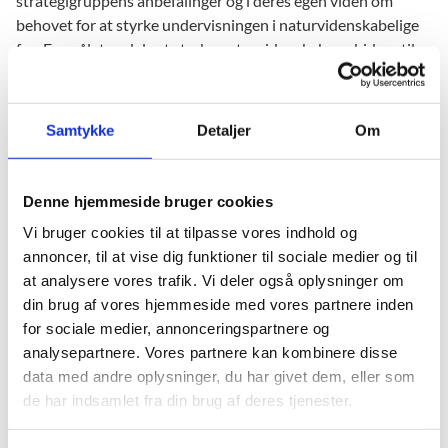
strategigruppens anbefalinger og i deres egen viden om
behovet for at styrke undervisningen i naturvidenskabelige
fag. Formålet er dels at styrke naturvidenskabens bidrag til
alle børn og unges almendannelse og dels at fremme deres
motivation for at vælge naturvidenskabelige og teknologiske
uddannelser og erhverv.
Samtykke
Detaljer
Om
En national strategi for naturvidenskab indgår i Aftalen om
styrkede gymnasiale uddannelser fra 3. juni 2016.
Denne hjemmeside bruger cookies
Vi bruger cookies til at tilpasse vores indhold og
Rådgivningsgruppen består af:
annoncer, til at vise dig funktioner til sociale medier og til
at analysere vores trafik. Vi deler også oplysninger om
Steen Laugesen Hansen, Lektor, Københavns
din brug af vores hjemmeside med vores partnere inden
Universitet, Niels Bohr Instituttet
for sociale medier, annonceringspartnere og
analysepartnere. Vores partnere kan kombinere disse
Lars Holm Øgendal, Lektor, Københavns
data med andre oplysninger, du har givet dem, eller som
Universitet, Niels Bohr Instituttet
de har indsamlet fra din brug af deres tjenester.
John Renner Hansen, Dekan,