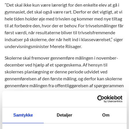
”Det skal ikke kun være lærerigt for den enkelte elev at gå i
gymnasiet, det skal også være rart. Derfor er det vigtigt, at vi
hele tiden holder øje med trivslen og kommer med nye tiltag
til at forbedre den, hvor der er behov. For trivselsmålinger får
først værdi, når resultaterne bliver til trivselsfremmende
indsatser på skolerne, der når helt ind i klasseværelset,” siger
undervisningsminister Merete Riisager.
Skolerne skal fremover gennemføre målingen i november-
december ved hjælp af et spørgeskema. Af hensyn til
skolernes planlægning er denne periode udvidet ved
gennemførelsen af den første måling, og derfor kan skolerne
gennemføre målingen fra offentliggørelsen af spørgerammen
i november 2017 til og med februar 2018.
Samtykke
Detaljer
Om
Faktaboks