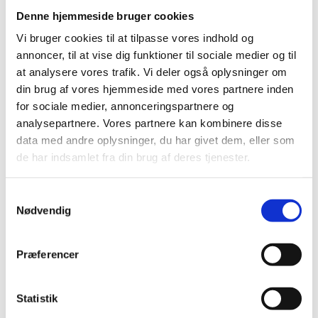
Første trivselsmålingen gennemføres fra november
Denne hjemmeside bruger cookies
2017 – 28. februar 2018. Fremover gennemføres
Vi bruger cookies til at tilpasse vores indhold og
målingen årligt fra den 1. november – 31. december.
annoncer, til at vise dig funktioner til sociale medier og til
at analysere vores trafik. Vi deler også oplysninger om
Ekspertgruppen for trivselsmålingen på de
din brug af vores hjemmeside med vores partnere inden
gymnasiale uddannelser består af:
for sociale medier, annonceringspartnere og
•
Professor og formand for ekspertgruppen Simon
analysepartnere. Vores partnere kan kombinere disse
Calmar Andersen, Aarhus Universitet, Trygfondens
data med andre oplysninger, du har givet dem, eller som
Børneforskningscenter.
de har indsamlet fra din brug af deres tjenester.
•
Områdechef for ungdomsuddannelser Camilla
Hutters, EVA.
S
•
Forskningschef Mette Deding, Afdelingen for
Nødvendig
a
Udsatte Børn, Dagtilbud og Skole, VIVE (tidligere
m
SFI).
t
•
Næstformand for Danske Gymnasier og rektor på
Præferencer
y
Skanderborg Gymnasium Jakob Thulesen Dahl.
k
k
Statistik
Ekspertgruppen fik til opgave at komme med bud på
e