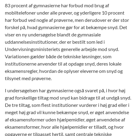
83 procent af gymnasierne har forbud mod brug af
mobiltelefoner under alle prøver, og yderligere 10 procent
har forbud ved nogle af prøverne, men derudover er der stor
forskel på, hvad gymnasierne gør for at bekæmpe snyd. Det
viser en ny undersøgelse blandt de gymnasiale
uddannelsesinstitutioner, der er bestilt som led i
Undervisningsministeriets generelle arbejde mod snyd.
Variationen gælder både de tekniske løsninger, som
institutionerne anvender til at opdage snyd, deres lokale
eksamensregler, hvordan de oplyser eleverne om snyd og
tilsynet med prøverne.
I undersøgelsen har gymnasierne også svaret på, i hvor høj
grad forskellige tiltag mod snyd kan bidrage til at undgå snyd.
De tre tiltag, som flest institutioner vurderer i høj grad eller i
meget høj grad vil kunne bekæmpe snyd, er øget anvendelse
af eksamensformer uden hjælpemidler, øget anvendelse af
eksamensformer, hvor alle hjælpemidler er tilladt, og hvor
opgaverne er tilpasset hertil, samt centrale tekniske