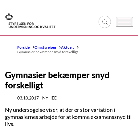
Gå til forsiden
Fold søgefelt ud
Menu
Forside
Om styrelsen
Aktuelt
Gymnasier bekæmper snyd forskelligt
Gymnasier bekæmper snyd
forskelligt
03.10.2017
NYHED
Ny undersøgelse viser, at der er stor variation i
gymnasiernes arbejde for at komme eksamenssnyd til
livs.