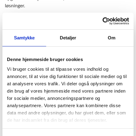
løsninger.
”Snyd er helt uacceptabelt, og det kan være med til at
underminere vores uddannelses- og eksamenssystem.
Prøverne handler om, at eleverne hver især skal
Samtykke
Detaljer
Om
demonstrere, hvad de har lært under uddannelsen. De skal
ikke kunne søge hjælp hos andre. Undersøgelsen her
kortlægger, hvordan gymnasierne arbejder for at komme
Denne hjemmeside bruger cookies
snyd til livs. Det er god viden at have med i det videre
arbejde,” siger undervisningsminister Merete Riisager.
Vi bruger cookies til at tilpasse vores indhold og
annoncer, til at vise dig funktioner til sociale medier og til
I september i år besluttede Merete Riisager at fjerne den frie
at analysere vores trafik. Vi deler også oplysninger om
internetadgang som et fagligt hjælpemiddel ved eksamen i
din brug af vores hjemmeside med vores partnere inden
de gymnasiale uddannelser. Den nye undersøgelse er bestilt
for sociale medier, annonceringspartnere og
før udmeldingen om de nye eksamensregler, og ændringen
analysepartnere. Vores partnere kan kombinere disse
har derfor ikke været en del af grundlaget for undersøgelsen.
data med andre oplysninger, du har givet dem, eller som
de har indsamlet fra din brug af deres tjenester.
I forbindelse med gymnasiereformen blev partierne bag
enige om, at snyd skal kunne resultere i den laveste karakter