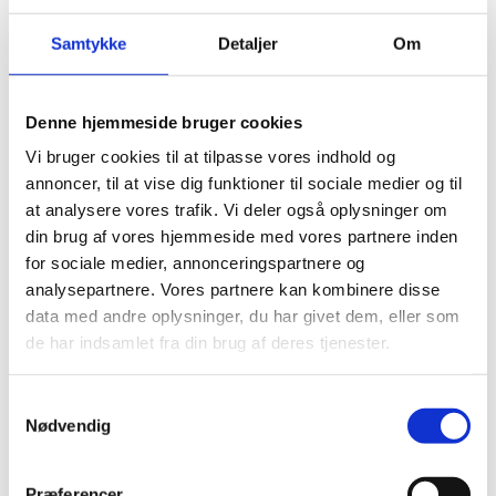
forsøgsprogram for obligatorisk teknologiforståelse i
Samtykke
Detaljer
Om
folkeskolen, der også omfatter udviklingen af
teknologiforståelse som faglighed og
kapacitetsopbygning af professionshøjskoler mht.
Denne hjemmeside bruger cookies
den nye faglighed. Forsøgsprogrammet har to formål:
Vi bruger cookies til at tilpasse vores indhold og
At skabe et videns- og erfaringsbaseret grundlag
annoncer, til at vise dig funktioner til sociale medier og til
for en politisk beslutning om indførelse af
at analysere vores trafik. Vi deler også oplysninger om
teknologiforståelse som faglighed i folkeskolens
din brug af vores hjemmeside med vores partnere inden
obligatoriske undervisning.
for sociale medier, annonceringspartnere og
At opbygge kapacitet og kompetencer til at
analysepartnere. Vores partnere kan kombinere disse
arbejde med og undervise i teknologiforståelse i
data med andre oplysninger, du har givet dem, eller som
sektoren.
de har indsamlet fra din brug af deres tjenester.
Cirka 45 skoler kan deltage i forsøget og være med til
S
at afprøve teknologiforståelse som fag og faglighed i
Nødvendig
a
folkeskolen. Forsøget skal evaluere tre modeller:
m
Teknologiforståelse som selvstændigt fag
t
Præferencer