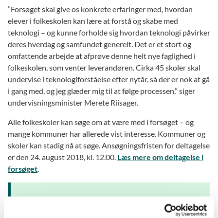
”Forsøget skal give os konkrete erfaringer med, hvordan
elever i folkeskolen kan lære at forstå og skabe med
teknologi – og kunne forholde sig hvordan teknologi påvirker
deres hverdag og samfundet generelt. Det er et stort og
omfattende arbejde at afprøve denne helt nye faglighed i
folkeskolen, som venter leverandøren. Cirka 45 skoler skal
undervise i teknologiforståelse efter nytår, så der er nok at gå
i gang med, og jeg glæder mig til at følge processen,” siger
undervisningsminister Merete Riisager.
Alle folkeskoler kan søge om at være med i forsøget – og
mange kommuner har allerede vist interesse. Kommuner og
skoler kan stadig nå at søge. Ansøgningsfristen for deltagelse
er den 24. august 2018, kl. 12.00.
Læs mere om deltagelse i
forsøget
.
Om forsøgsprogrammet
Forsøget er en del af Undervisningsministeriets