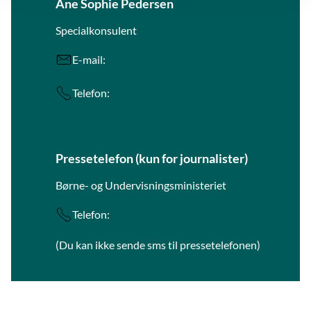
Ane Sophie Pedersen
Specialkonsulent
E-mail:
Ane.Sophie.Pedersen@stukuvm.dk
Telefon:
+45 33 92 52 85
Pressetelefon (kun for journalister)
Børne- og Undervisningsministeriet
Telefon:
+45 22 40 09 30
(Du kan ikke sende sms til pressetelefonen)