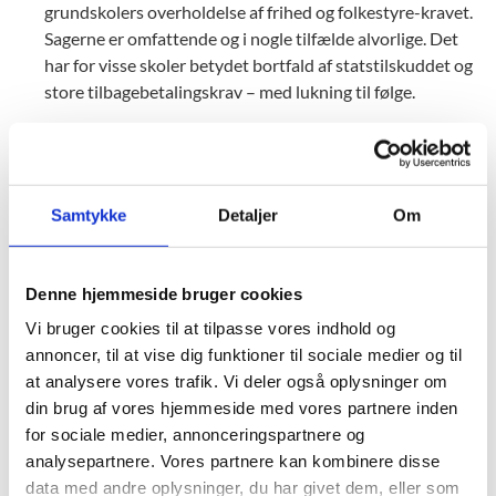
grundskolers overholdelse af frihed og folkestyre-kravet.
Sagerne er omfattende og i nogle tilfælde alvorlige. Det
har for visse skoler betydet bortfald af statstilskuddet og
store tilbagebetalingskrav – med lukning til følge.
Tilsynet i retten
Tilsynet er – ligesom anden offentlig
forvaltningsvirksomhed – underkastet domstolskontrol.
Tilsynet er dog sjældent i retten. Det sker dog – også
Samtykke
Detaljer
Om
efter dommene i Tvindsagerne. I nogle nyere retssager
har domstolene afgjort principielle spørgsmål af almen
Denne hjemmeside bruger cookies
interesse
Vi bruger cookies til at tilpasse vores indhold og
Inddragelse af læringskonsulenterne i tilsynsarbejdet
annoncer, til at vise dig funktioner til sociale medier og til
Styrelsens læringskonsulenter er tæt koblet til styrelsens
at analysere vores trafik. Vi deler også oplysninger om
tilsynsaktivitet. De afholder intensive, længerevarende
din brug af vores hjemmeside med vores partnere inden
rådgivningsforløb og bidrager derved til at forbedre
for sociale medier, annonceringspartnere og
skolernes evne til at håndtere deres organisatoriske og
analysepartnere. Vores partnere kan kombinere disse
faglige udfordringer.
data med andre oplysninger, du har givet dem, eller som