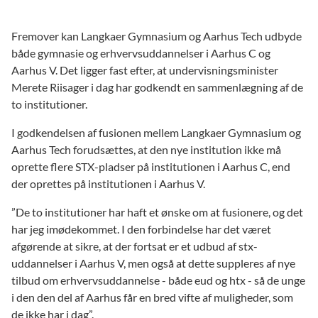
Fremover kan Langkaer Gymnasium og Aarhus Tech udbyde
både gymnasie og erhvervsuddannelser i Aarhus C og
Aarhus V. Det ligger fast efter, at undervisningsminister
Merete Riisager i dag har godkendt en sammenlægning af de
to institutioner.
I godkendelsen af fusionen mellem Langkaer Gymnasium og
Aarhus Tech forudsættes, at den nye institution ikke må
oprette flere STX-pladser på institutionen i Aarhus C, end
der oprettes på institutionen i Aarhus V.
”De to institutioner har haft et ønske om at fusionere, og det
har jeg imødekommet. I den forbindelse har det været
afgørende at sikre, at der fortsat er et udbud af stx-
uddannelser i Aarhus V, men også at dette suppleres af nye
tilbud om erhvervsuddannelse - både eud og htx - så de unge
i den den del af Aarhus får en bred vifte af muligheder, som
de ikke har i dag”.