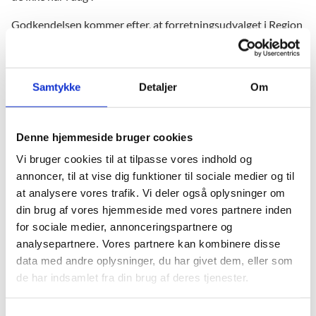
Godkendelsen kommer efter, at forretningsudvalget i Region
Midtjylland i torsdags på et ekstraordinært møde indstillede
at nedbringe den overordnede STX-kapacitet i Aarhus.
Regionsrådet skal tage endelig stilling til det spørgsmål på et
Samtykke
Detaljer
Om
regionsrådsmøde den 31. oktober, hvorefter
undervisningsministeren skal tage stilling til spørgsmålet om
et kapacitetsloft.
Denne hjemmeside bruger cookies
”Det er vigtigt, at Region Midtjylland aktivt bidrager til at
Vi bruger cookies til at tilpasse vores indhold og
sikre, at der skabes en fornuftig balance mellem de enkelte
annoncer, til at vise dig funktioner til sociale medier og til
institutioners kapacitet og det forventede antal ansøgere i
at analysere vores trafik. Vi deler også oplysninger om
de kommende år. Derfor har jeg også henvendt mig til
din brug af vores hjemmeside med vores partnere inden
regionsrådsformanden og opfordret til, at regionsrådet
for sociale medier, annonceringspartnere og
overvejer, om den kapacitetsbegrænsning,
analysepartnere. Vores partnere kan kombinere disse
forretningsudvalget indstiller, er tiltrækkelig,” siger
data med andre oplysninger, du har givet dem, eller som
undervisningsminister Merete Riisager.
de har indsamlet fra din brug af deres tjenester.
Styrelsen for Undervisning og Kvalitet (STUK) under
S