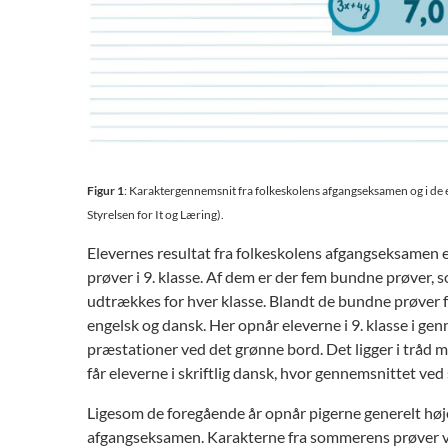
Figur 1
: Karaktergennemsnit fra folkeskolens afgangseksamen og i de e
Styrelsen for It og Læring).
Elevernes resultat fra folkeskolens afgangseksamen er
prøver i 9. klasse. Af dem er der fem bundne prøver, so
udtrækkes for hver klasse. Blandt de bundne prøver få
engelsk og dansk. Her opnår eleverne i 9. klasse i gen
præstationer ved det grønne bord. Det ligger i tråd me
får eleverne i skriftlig dansk, hvor gennemsnittet v
Ligesom de foregående år opnår pigerne generelt høj
afgangseksamen. Karakterne fra sommerens prøver vis