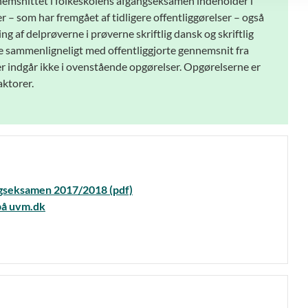
ennemsnittet i folkeskolens afgangseksamen indeholder i
– som har fremgået af tidligere offentliggørelser – også
 af delprøverne i prøverne skriftlig dansk og skriftlig
e sammenligneligt med offentliggjorte gennemsnit fra
ster indgår ikke i ovenstående opgørelser. Opgørelserne er
ktorer.
ngseksamen 2017/2018 (pdf)
 på uvm.dk