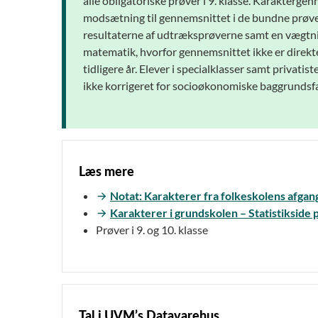
alle obligatoriske prøver i 9. klasse. Karakterg
modsætning til gennemsnittet i de bundne prøver 
resultaterne af udtræksprøverne samt en vægtning
matematik, hvorfor gennemsnittet ikke er direkt
tidligere år. Elever i specialklasser samt privati
ikke korrigeret for socioøkonomiske baggrundsfa
Læs mere
Notat: Karakterer fra folkeskolens afga
Karakterer i grundskolen – Statistikside
Prøver i 9. og 10. klasse
Tal i UVM’s Datavarehus