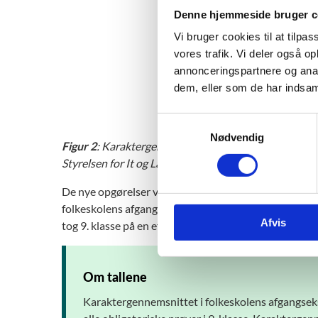
Denne hjemmeside bruger c
Vi bruger cookies til at tilpas
vores trafik. Vi deler også 
annonceringspartnere og anal
dem, eller som de har indsaml
S
Nødvendig
a
Figur 2
: Karaktergennemsnit fra folkeskolens afgangs
m
Styrelsen for It og Læring).
t
y
De nye opgørelser viser desuden, at 9. klasseeleverne
k
folkeskolens afgangseksamen på 7,3. Elever på de fri
Afvis
k
tog 9. klasse på en efterskole, i gennemsnit fik 6,7.
e
v
a
Om tallene
l
Karaktergennemsnittet i folkeskolens afgangseks
g