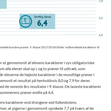
nkelte bundne prøver. 9. klasse 2017/2018 (Kilde: Indberettede karakterer til
 et gennemsnit af elevens karakterer i syv obligatoriske
m alle elever skal op i, og to prøver til udtræk, som
r eleverne de højeste karakterer i de mundtlige prøver i
nemsnit et resultat på henholdsvis 8,0 og 7,9 for deres
d de seneste års resultater i 9. klasse. De laveste karakterer
ed sommerens prøver endte på 6,4.
ere karakterer end drengene ved folkeskolens
er, at pigerne i gennemsnit opnåede 7,7 på tværs af de