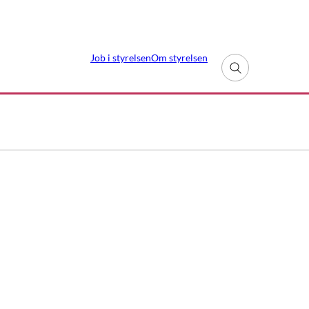
Job i styrelsen
Om styrelsen
Fold søgefelt ud