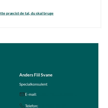
te præcist de tal, du skal bruge
Anders Fiil Svane
Specialkonsulent
E-mail:
Anders.fiil.svane@stil.dk
Telefon:
+45 89 37 65 58