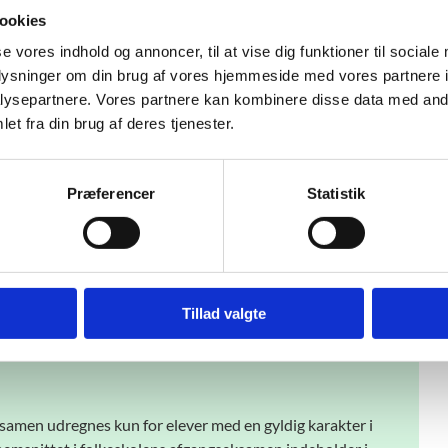
ookies
se vores indhold og annoncer, til at vise dig funktioner til sociale
oplysninger om din brug af vores hjemmeside med vores partnere i
ysepartnere. Vores partnere kan kombinere disse data med andr
et fra din brug af deres tjenester.
Præferencer
Statistik
eksamen fordelt på køn (Kilde: Indberettede karakterer til
 på landets folkeskoler fik et samlet gennemsnit ved
e grundskoler opnåede et gennemsnit på 8,0, mens elever, der
Tillad valgte
amen udregnes kun for elever med en gyldig karakter i