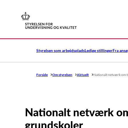
Gå til forsiden
Styrelsen som arbejdsplads
Ledige stillinger
Fra ansø
Forside
Om styrelsen
Aktuelt
Nationalt netværk om t
Nationalt netværk om
grundskoler