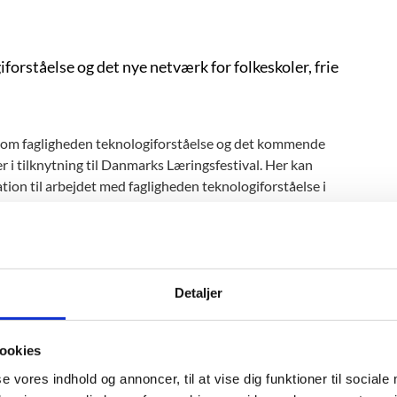
forståelse og det nye netværk for folkeskoler, frie
e om fagligheden teknologiforståelse og det kommende
r i tilknytning til Danmarks Læringsfestival. Her kan
tion til arbejdet med fagligheden teknologiforståelse i
ialog om netværkets indhold og aktiviteter.
Detaljer
t antal pladser. Vi sigter efter en bred repræsentation af
ive nødvendigt at begrænse antal deltagere per kommune.
ookies
se vores indhold og annoncer, til at vise dig funktioner til sociale