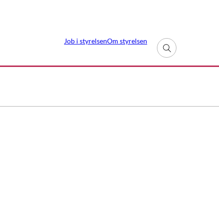
Job i styrelsen
Om styrelsen
Fold søgefelt ud