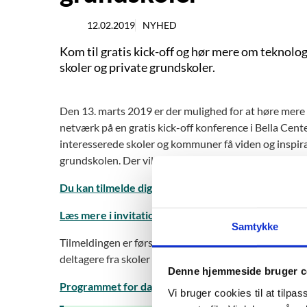
12.02.2019
NYHED
Kom til gratis kick-off og hør mere om teknologi
skoler og private grundskoler.
Den 13. marts 2019 er der mulighed for at høre mer
netværk på en gratis kick-off konference i Bella Cente
interesserede skoler og kommuner få viden og inspira
grundskolen. Der vil også være mulighed for at gå i d
Du kan tilmelde dig kick-off arrangementet her
.
Læs mere i invitationen til netværket (pdf)
Samtykke
Tilmeldingen er først-til-mølle, da der er et begrænse
deltagere fra skoler og kommuner, derfor kan det bl
Denne hjemmeside bruger c
Programmet for dagen (pdf)
Vi bruger cookies til at tilpas