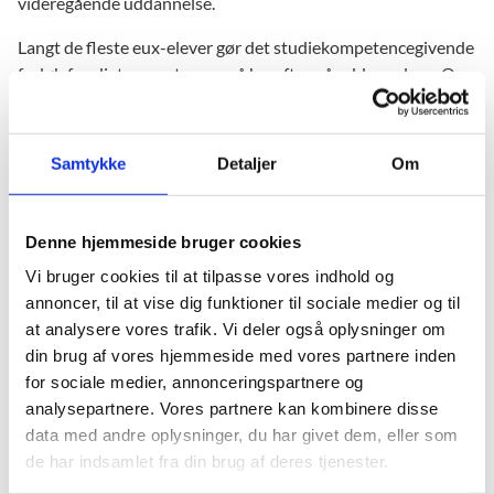
videregående uddannelse.
Langt de fleste eux-elever gør det studiekompetencegivende
forløb færdigt, men stopper så herefter på uddannelsen. Og
det tyder ikke på, at eleverne vender tilbage til uddannelsen
efter et sabbatår. Derimod søger omkring hver tredje
merkantile eux-elev, der har gennemført det
Samtykke
Detaljer
Om
studiekompetencegivende forløb, efterfølgende ind på en
videregående uddannelse via den koordinerede tilmelding.
Denne hjemmeside bruger cookies
”At kun hver fjerde merkantile eux-elev påbegynder
hovedforløbet er uacceptabelt. Det er tvingende nødvendigt,
Vi bruger cookies til at tilpasse vores indhold og
at vi finder ud af, hvordan vi kan styrke den merkantile eux,
annoncer, til at vise dig funktioner til sociale medier og til
så flere eux-elever færdiggør deres uddannelse. Samtidig vil
at analysere vores trafik. Vi deler også oplysninger om
vi gå i dialog med arbejdsgiverorganisationerne om, hvordan
din brug af vores hjemmeside med vores partnere inden
de kan bidrage til at sikre en stærk og velfungerende
for sociale medier, annonceringspartnere og
merkantil eux,” siger undervisningsminister Merete Riisager
analysepartnere. Vores partnere kan kombinere disse
data med andre oplysninger, du har givet dem, eller som
Ud over fortsat at følge de merkantile eux-elever tæt
de har indsamlet fra din brug af deres tjenester.
igangsætter ministeren en undersøgelse af best practice i