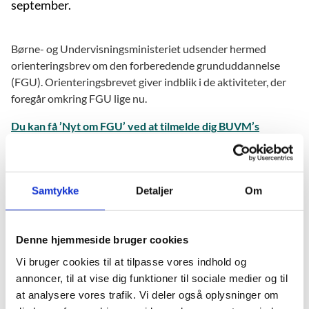
september.
Børne- og Undervisningsministeriet udsender hermed
orienteringsbrev om den forberedende grunduddannelse
(FGU). Orienteringsbrevet giver indblik i de aktiviteter, der
foregår omkring FGU lige nu.
Du kan få ’Nyt om FGU’ ved at tilmelde dig BUVM’s
nyhedsbrev.
Hvis du vælger nyhedskategorien
”Uddannelser til unge”, vil du modtage ’Nyt om FGU’.
Orienteringsbrevet bliver også publiceret på
BUVM's
Samtykke
Detaljer
Om
hjemmeside.
Det aktuelle orienteringsbrev vil ligeledes altid kunne læses
Denne hjemmeside bruger cookies
på
emu.dk
, som er ministeriets faglige portal til sektoren.
Vi bruger cookies til at tilpasse vores indhold og
annoncer, til at vise dig funktioner til sociale medier og til
Læs mere
at analysere vores trafik. Vi deler også oplysninger om