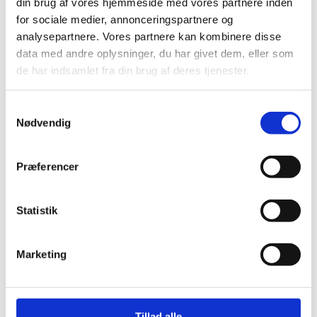
din brug af vores hjemmeside med vores partnere inden
Nyt om FGU #25 juni 2020 (pdf)
for sociale medier, annonceringspartnere og
analysepartnere. Vores partnere kan kombinere disse
data med andre oplysninger, du har givet dem, eller som
de har indsamlet fra din brug af deres tjenester.
S
Nødvendig
a
Kontakt
m
t
Præferencer
Hanne Merrild Jensen
y
k
Fuldmægtig
k
Statistik
e
E-mail:
Hanne.Merrild.Jensen@stukuvm.dk
v
Marketing
a
Telefon:
+45 21 57 12 17
l
g
Tillad alle