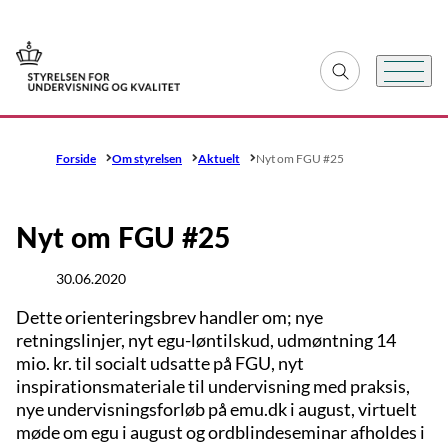
Gå til forsiden
Fold søgefelt ud
Menu
Forside
Om styrelsen
Aktuelt
Nyt om FGU #25
Nyt om FGU #25
30.06.2020
Dette orienteringsbrev handler om; nye
retningslinjer, nyt egu-løntilskud, udmøntning 14
mio. kr. til socialt udsatte på FGU, nyt
inspirationsmateriale til undervisning med praksis,
nye undervisningsforløb på emu.dk i august, virtuelt
møde om egu i august og ordblindeseminar afholdes i