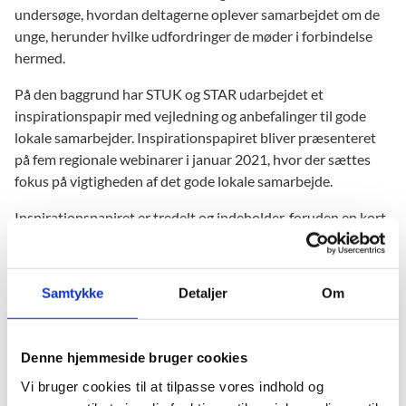
undersøge, hvordan deltagerne oplever samarbejdet om de
unge, herunder hvilke udfordringer de møder i forbindelse
hermed.
På den baggrund har STUK og STAR udarbejdet et
inspirationspapir med vejledning og anbefalinger til gode
lokale samarbejder. Inspirationspapiret bliver præsenteret
på fem regionale webinarer i januar 2021, hvor der sættes
fokus på vigtigheden af det gode lokale samarbejde.
Inspirationspapiret er tredelt og indeholder, foruden en kort
introduktion til området, en vejledning om deling af
oplysninger om unge samt et forslag til en
samarbejdsskabelon. Samarbejdsskabelonen indeholder en
Samtykke
Detaljer
Om
række temaer, som erhvervsskoler og kommuner kan drøfte
og udfylde for at tydeliggøre deres aftaler om de unge og
formalisere samarbejdet herom. Skabelonen er frivillig at
Denne hjemmeside bruger cookies
anvende og erhvervsskoler og kommuner kan tilpasse
Vi bruger cookies til at tilpasse vores indhold og
skabelonen, så den bedst muligt understøtter deres lokale