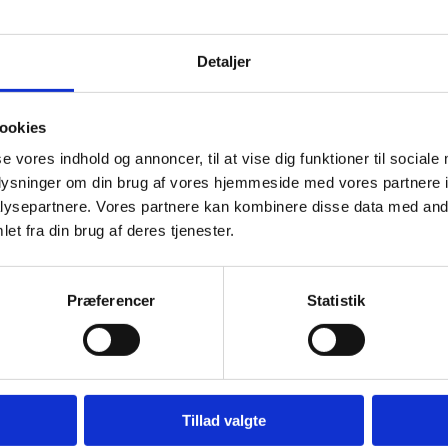
Detaljer
kendelse fra STUK, beslutte, at den i nærmere bestemt
ookies
undervisningssprog. Det fremgår af § 15 i bekendtgørelse
se vores indhold og annoncer, til at vise dig funktioner til sociale
oplysninger om din brug af vores hjemmeside med vores partnere i
dkendt til at udbyde undervisning på engelsk i visse fag
ysepartnere. Vores partnere kan kombinere disse data med andr
eafholdelse på engelsk.
et fra din brug af deres tjenester.
visning på engelsk gælder godkendelsen for et bestemt
Præferencer
Statistik
lser fra 19 udvalgte institutioner, der har
k. Derudover har styrelsen analyseret skriftlige
tutioner, hvor undervisningen foregår på engelsk, og
rende prøvekarakterer i samme fag på samme
på dansk. Dertil har STUK afholdt møder med to
Tillad valgte
 fra praksis.