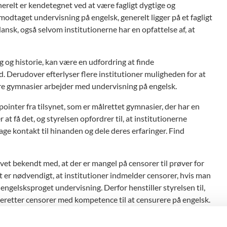
enerelt er kendetegnet ved at være fagligt dygtige og
 modtaget undervisning på engelsk, generelt ligger på et fagligt
dansk, også selvom institutionerne har en opfattelse af, at
ag og historie, kan være en udfordring at finde
 Derudover efterlyser flere institutioner muligheden for at
re gymnasier arbejder med undervisning på engelsk.
nter fra tilsynet, som er målrettet gymnasier, der har en
 at få det, og styrelsen opfordrer til, at institutionerne
tage kontakt til hinanden og dele deres erfaringer. Find
evet bekendt med, at der er mangel på censorer til prøver for
t er nødvendigt, at institutioner indmelder censorer, hvis man
ngelsksproget undervisning. Derfor henstiller styrelsen til,
eretter censorer med kompetence til at censurere på engelsk.
sorkompetenceindberetning.