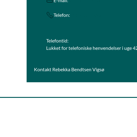
E-mail:
STUK@stukuvm.dk
Telefon:
+45 23 67 56 35
Telefontid:
Lukket for telefoniske henvendelser i uge 4
Kontakt Rebekka Bendtsen Vigsø