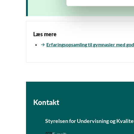
v
a
l
g
Læs mere
Erfaringsopsamling til gymnasier med god
Kontakt
Styrelsen for Undervisning og Kvalite