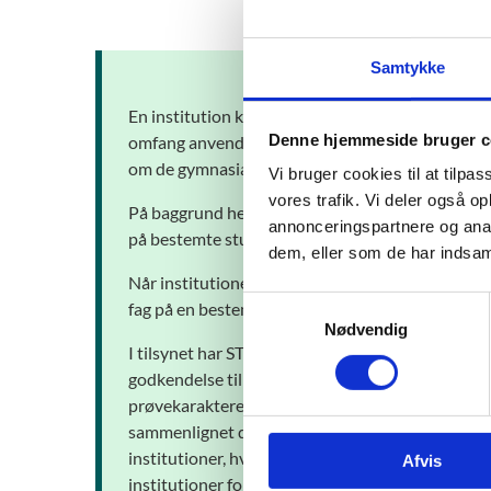
Samtykke
En institution kan i særlige tilfælde og med god
Denne hjemmeside bruger c
omfang anvender engelsk, fransk eller tysk som 
om de gymnasiale uddannelser.
Vi bruger cookies til at tilpas
vores trafik. Vi deler også 
På baggrund heraf er 31 gymnasiale afdelinger go
annonceringspartnere og anal
på bestemte studieretninger, herunder også prøv
dem, eller som de har indsaml
Når institutioner godkendes til at udbyde under
S
fag på en bestemt studieretning.
Nødvendig
a
I tilsynet har STUK undersøgt spørgeskemabesvare
m
godkendelse til at udbyde undervisning på engels
t
prøvekarakterer i udvalgte fag på udvalgte insti
y
sammenlignet disse prøvekarakterer med tilsva
k
institutioner, hvor undervisningen er foregået 
Afvis
k
institutioner for at supplere med yderligere viden
e