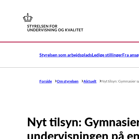
Gå til forsiden
Styrelsen som arbejdsplads
Ledige stillinger
Fra ansø
Forside
Om styrelsen
Aktuelt
Nyt tilsyn: Gymnasier s
Nyt tilsyn: Gymnasier 
undervisningen på e