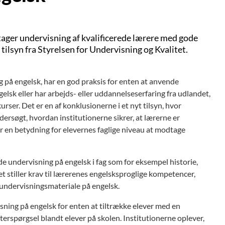
dtager undervisning af kvalificerede lærere med gode
tilsyn fra Styrelsen for Undervisning og Kvalitet.
g på engelsk, har en god praksis for enten at anvende
gelsk eller har arbejds- eller uddannelseserfaring fra udlandet,
ser. Det er en af konklusionerne i et nyt tilsyn, hvor
ersøgt, hvordan institutionerne sikrer, at lærerne er
har en betydning for elevernes faglige niveau at modtage
de undervisning på engelsk i fag som for eksempel historie,
 stiller krav til lærerenes engelsksproglige kompetencer,
 undervisningsmateriale på engelsk.
visning på engelsk for enten at tiltrække elever med en
efterspørgsel blandt elever på skolen. Institutionerne oplever,