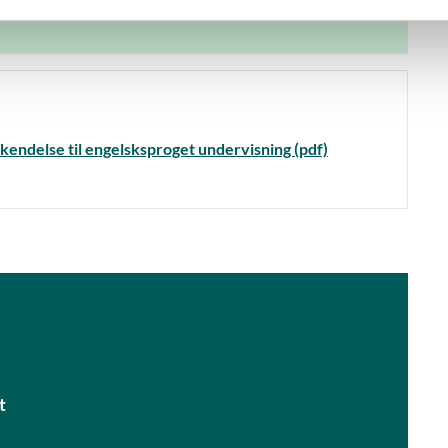
kendelse til engelsksproget undervisning (pdf)
t