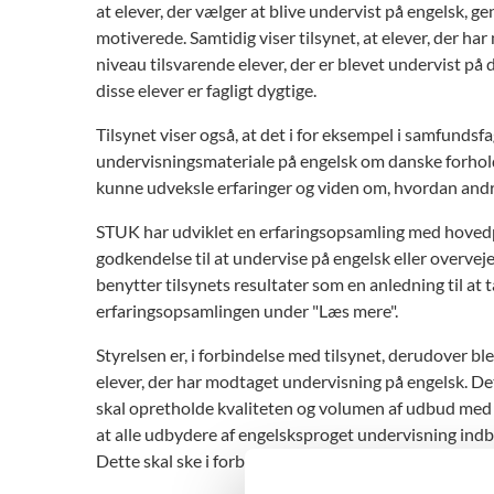
at elever, der vælger at blive undervist på engelsk, g
motiverede. Samtidig viser tilsynet, at elever, der har
niveau tilsvarende elever, der er blevet undervist på 
disse elever er fagligt dygtige.
Tilsynet viser også, at det i for eksempel i samfundsf
undervisningsmateriale på engelsk om danske forhold.
kunne udveksle erfaringer og viden om, hvordan and
STUK har udviklet en erfaringsopsamling med hovedpoi
godkendelse til at undervise på engelsk eller overvejer
benytter tilsynets resultater som en anledning til at 
erfaringsopsamlingen under "Læs mere".
Styrelsen er, i forbindelse med tilsynet, derudover bl
elever, der har modtaget undervisning på engelsk. De
skal opretholde kvaliteten og volumen af udbud med e
at alle udbydere af engelsksproget undervisning indb
Dette skal ske i forbindelse med institutionens cen