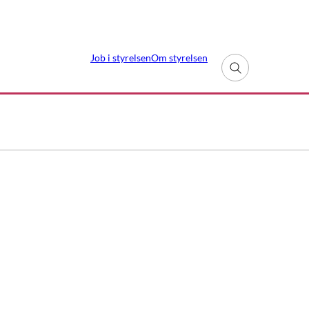
Job i styrelsen
Om styrelsen
Fold søgefelt ud