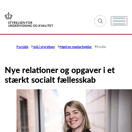
Gå til forsiden
Fold søgefelt ud
Menu
Forside
Job i styrelsen
Mød en medarbejder
Emilie
Nye relationer og opgaver i et
stærkt socialt fællesskab