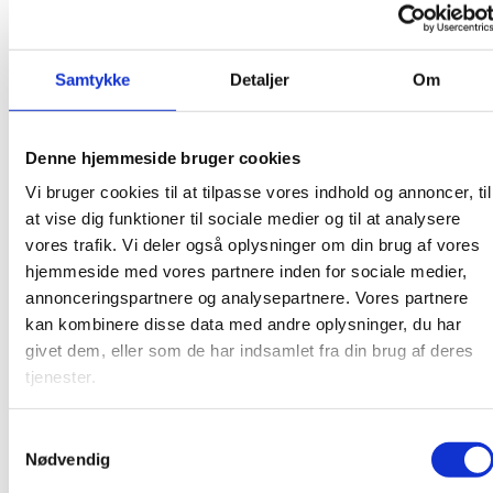
et nyt uddannelseslandskab i en nyoprettet enhed i STUK:
Epx-sekretariatet.
Samtykke
Detaljer
Om
Nye kolleger med forskellige baggrunde
og fælles gejst
Denne hjemmeside bruger cookies
Epx-sekretariatet skal understøtte omlægningen af
Vi bruger cookies til at tilpasse vores indhold og annoncer, til
uddannelses- og institutionslandskabet på ungdoms- og
at vise dig funktioner til sociale medier og til at analysere
voksenuddannelsesområdet og lave beslutningsoplægget til
vores trafik. Vi deler også oplysninger om din brug af vores
ministeren om bl.a. hvor, den nye epx-uddannelse skal ligge.
hjemmeside med vores partnere inden for sociale medier,
annonceringspartnere og analysepartnere. Vores partnere
Epx-sekretariatet består af medarbejdere fra både styrelsen
kan kombinere disse data med andre oplysninger, du har
og Undervisningsministeriets departement, og dermed af
givet dem, eller som de har indsamlet fra din brug af deres
medarbejdere med forskellige baggrunde. Derfor er der stort
tjenester.
fokus på videndeling og sparring, men også på det sociale
fællesskab:
S
”I epx-sekretariatet har vi forskellige baggrunde og kommer
Nødvendig
a
fra forskellige enheder i ministeriet. En ting har vi dog
m