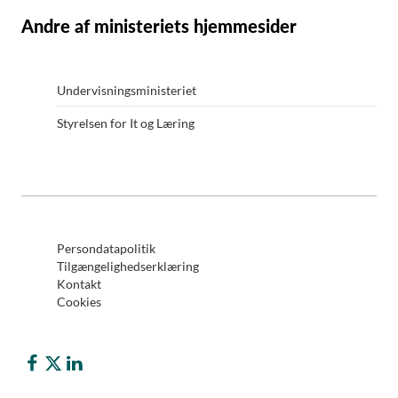
Andre af ministeriets hjemmesider
Undervisningsministeriet
Styrelsen for It og Læring
Persondatapolitik
Tilgængelighedserklæring
Kontakt
Cookies
Børne- og Undervisningsministeriet på Facebook
Børne- og Undervisningsministeriet på Twitter (X)
Børne- og Undervisningsministeriet på LinkedIn