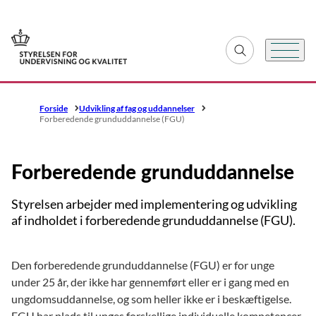
Gå til forsiden
Fold søgefelt ud
Menu
Forside
Udvikling af fag og uddannelser
Forberedende grunduddannelse (FGU)
Forberedende grunduddannelse
Styrelsen arbejder med implementering og udvikling
af indholdet i forberedende grunduddannelse (FGU).
Den forberedende grunduddannelse (FGU) er for unge
under 25 år, der ikke har gennemført eller er i gang med en
ungdomsuddannelse, og som heller ikke er i beskæftigelse.
FGU har plads til unges forskellige individuelle kompetencer