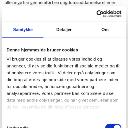
alle unge har gennemført en ungdomsuddannelse eller er
kommet i beskæftigelse, før de fylder 25 år.
Tre spor
Samtykke
Detaljer
Om
FGU består af tre spor: almen grunduddannelse (agu),
produktionsgrunduddannelse (pgu) og
Denne hjemmeside bruger cookies
erhvervsgrunduddannelse (egu). Derudover er der basis, som
Vi bruger cookies til at tilpasse vores indhold og
er kendetegnet ved hold med mulighed for løbende optag,
annoncer, til at vise dig funktioner til sociale medier og til
mens sporene er kendetegnet ved stabile hold med kun to
at analysere vores trafik. Vi deler også oplysninger om
årlige optag. En elev, der indskrives mellem de to årlige optag
din brug af vores hjemmeside med vores partnere inden
på de tre uddannelsesspor, skal derfor begynde på basis.
for sociale medier, annonceringspartnere og
Agu er til den unge, der gerne vil have adgang til en
analysepartnere. Vores partnere kan kombinere disse
erhvervsuddannelse eller en gymnasial uddannelse,
data med andre oplysninger, du har givet dem, eller som
eksempelvis den 2-årige HF. Agu indeholder praksisrettet
de har indsamlet fra din brug af deres tjenester.
undervisning i almene fag, som er tilrettelagt så det
teoretiske og abstrakte gøres mere håndgribeligt og
S
virkelighedsnært.