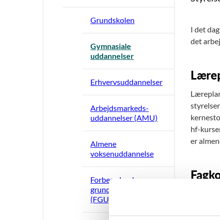
Grundskolen
I det da
det arbej
Gymnasiale
uddannelser
Lærep
Erhvervsuddannelser
Læreplane
styrelse
Arbejdsmarkeds­
kernesto
uddannelser (AMU)
hf-kurse
er almen
Almene
voksenuddannelse
Fagko
Forberedende
grunduddannelse
Fagkonsu
(FGU)
uddannels
kvalitet 