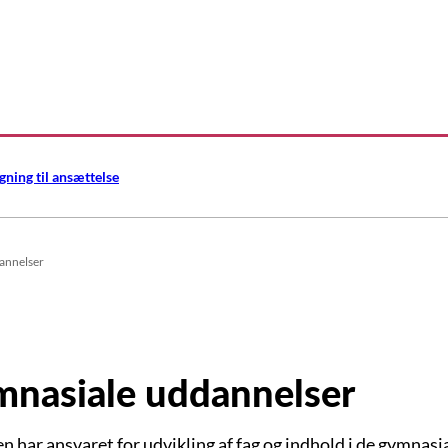
gning til ansættelse
annelser
nasiale uddannelser
en har ansvaret for udvikling af fag og indhold i de gymnasi