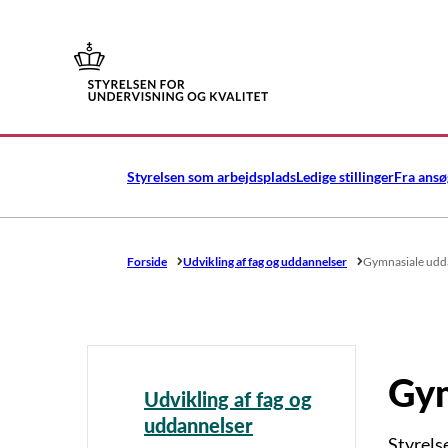
Gå til forsiden
Styrelsen som arbejdsplads
Ledige stillinger
Fra ansø
Forside
Udvikling af fag og uddannelser
Gymnasiale udd
Gym
Udvikling af fag og
uddannelser
Styrels