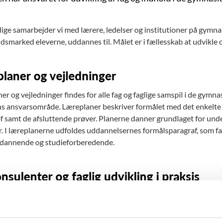
glige samarbejder vi med lærere, ledelser og institutioner på gym
dsmarked eleverne, uddannes til. Målet er i fællesskab at udvikle o
laner og vejledninger
r og vejledninger findes for alle fag og faglige samspil i de gymn
ns ansvarsområde. Læreplaner beskriver formålet med det enkelte fa
f samt de afsluttende prøver. Planerne danner grundlaget for und
r. I læreplanerne udfoldes uddannelsernes formålsparagraf, som fa
dannende og studieforberedende.
nsulenter og faglig udvikling i praksis
lenterne, der dels er ansat som embedsmænd i styrelsen og dels 
e, står i spidsen for drift og udvikling af deres fag. De rådgiver om
i undervisningen og om realiseringen af læreplanerne i den konkret