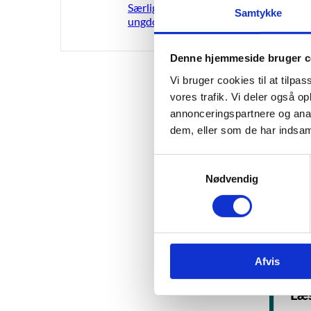
Særligt tilrettelagt
landsdæk
Samtykke
ungdomsuddannelse
faglige 
Fagkonsul
Denne hjemmeside bruger c
moduler
Vi bruger cookies til at tilpas
vores trafik. Vi deler også 
annonceringspartnere og anal
Pæda
dem, eller som de har indsaml
Et vigti
S
pædagogi
Nødvendig
a
undervis
m
Danmark
t
y
k
Afvis
k
e
Læ
v