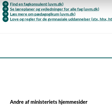
Find en fagkonsulent (uvm.dk)
Se læreplaner og vejledninger for alle fag (uvm.dk)
Læs mere om pædagogikum (uvm.dk)
Love og regler for de gymnasiale uddannelser (stx, hhx, ht
Andre af ministeriets hjemmesider