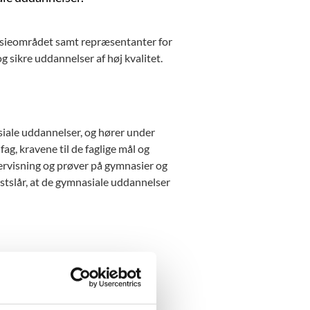
nasieområdet samt repræsentanter for
g sikre uddannelser af høj kvalitet.
asiale uddannelser, og hører under
g, kravene til de faglige mål og
ervisning og prøver på gymnasier og
stslår, at de gymnasiale uddannelser
som undervisere på en gymnasial
 udvikling af faget og den faglige
e undervisning. Det sker bl.a. på