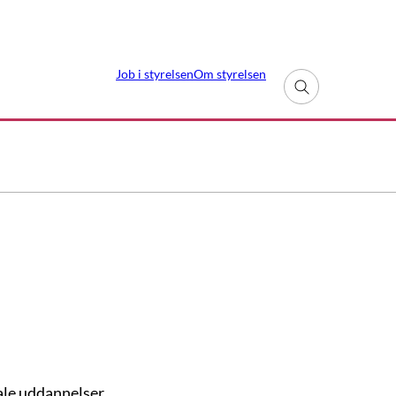
Job i styrelsen
Om styrelsen
Fold søgefelt ud
ale uddannelser.