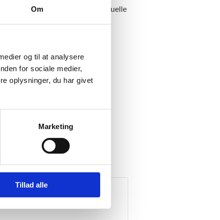
konsulenterne sætter fokus på aktuelle
Om
for afvikling af de fagdidaktiske
 medier og til at analysere
nden for sociale medier,
e oplysninger, du har givet
 fortsat udvikling af
uddannelsen kandidater
Marketing
mnasier og hf-institutioner i
Tillad alle