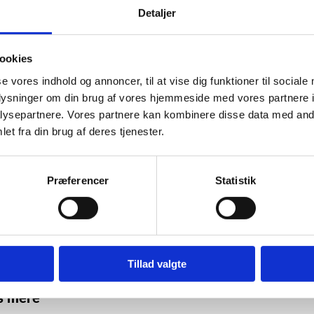
kende årlige kurser om ”faglig udvikling i praksis” (FIP), hvor fag
Detaljer
problemstillinger eller fagligt-pædagogiske emner.
enterne er desuden ansvarlige for de skriftlige prøver i fagene og 
ookies
 i pædagogikumuddannelsen.
se vores indhold og annoncer, til at vise dig funktioner til sociale
oplysninger om din brug af vores hjemmeside med vores partnere i
ysepartnere. Vores partnere kan kombinere disse data med andr
gogikum og lærerkompetencer
et fra din brug af deres tjenester.
gt ansvarsområde for medarbejderne i styrelsen er administration og
kumuddannelsen. Gennem et teoretisk og praktisk forløb giver 
Præferencer
Statistik
ningskompetence og mulighed for fastansættelse som lærere på gy
.
Tillad valgte
s mere