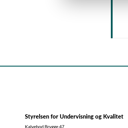
a
l
g
Styrelsen for Undervisning og Kvalitet
Kalvebod Brygge 47