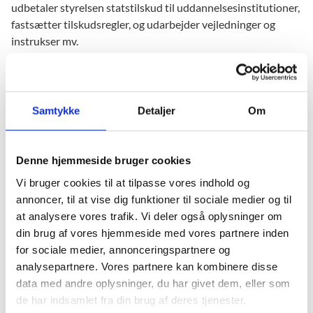
udbetaler styrelsen statstilskud til uddannelsesinstitutioner,
fastsætter tilskudsregler, og udarbejder vejledninger og
instrukser mv.
Læs mere om tilskud (uvm.dk)
Samtykke
Detaljer
Om
Hjælpepakker som følge af COVID-19
Til efterskoler og frie fagskoler
Denne hjemmeside bruger cookies
Vejledning opgørelse af tabt indtægt faldende elevtal
2020/21 (docx)
Vi bruger cookies til at tilpasse vores indhold og
annoncer, til at vise dig funktioner til sociale medier og til
Ledelseserklæring tabt indtægt elev tal 2020/21 (docx)
at analysere vores trafik. Vi deler også oplysninger om
din brug af vores hjemmeside med vores partnere inden
for sociale medier, annonceringspartnere og
Momskompensation
analysepartnere. Vores partnere kan kombinere disse
data med andre oplysninger, du har givet dem, eller som
Gennem momskompensationsordningen kan en række
de har indsamlet fra din brug af deres tjenester.
selvejende institutioner på Undervisningsministers og