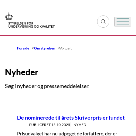
Gå til forsiden
Fold søgefelt ud
Menu
Forside
Om styrelsen
Aktuelt
Nyheder
Søg i nyheder og pressemeddelelser.
De nominerede til årets Skriverpris er fundet
PUBLICERET
15.10.2025
NYHED
Prisudvalget har nu udpeget de forfattere, der er