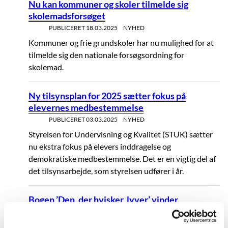
Nu kan kommuner og skoler tilmelde sig
skolemadsforsøget
PUBLICERET
18.03.2025
NYHED
Kommuner og frie grundskoler har nu mulighed for at
tilmelde sig den nationale forsøgsordning for
skolemad.
Ny tilsynsplan for 2025 sætter fokus på
elevernes medbestemmelse
PUBLICERET
03.03.2025
NYHED
Styrelsen for Undervisning og Kvalitet (STUK) sætter
nu ekstra fokus på elevers inddragelse og
demokratiske medbestemmelse. Det er en vigtig del af
det tilsynsarbejde, som styrelsen udfører i år.
Bogen ’Den, der hvisker, lyver’ vinder
Skriverprisen 2024
PUBLICERET
01.11.2024
NYHED