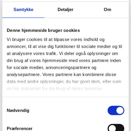
Forfatter Sophie Souid vinder Skriverprisen 2024 for
Samtykke
Detaljer
Om
sin første bog i serien SPOR 1 – ’Den, der hvisker, lyver’.
De nominerede til årets Skriverpris er fundet
Denne hjemmeside bruger cookies
PUBLICERET
03.10.2024
NYHED
Vi bruger cookies til at tilpasse vores indhold og
Prisudvalget har nu udpeget de forfattere, der i år er
annoncer, til at vise dig funktioner til sociale medier og til
nomineret til Børne – og Undervisningsministeriets
at analysere vores trafik. Vi deler også oplysninger om
årlige pris, Skriverprisen. Prisen hædrer
din brug af vores hjemmeside med vores partnere inden
bemærkelsesværdig, god og læsevenlig litteratur.
for sociale medier, annonceringspartnere og
analysepartnere. Vores partnere kan kombinere disse
data med andre oplysninger, du har givet dem, eller som
Workshops om fremtidens undervisning og
prøver
de har indsamlet fra din brug af deres tjenester.
PUBLICERET
30.09.2024
NYHED
Styrelsen for Undervisning og Kvalitet inviterer
S
Nødvendig
undervisere på de gymnasiale uddannelser til en række
a
workshops om fremtidens undervisning og prøver.
m
t
Præferencer