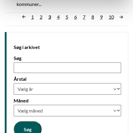
kommuner...
»
1
2
3
4
5
6
7
8
9
10
«
Søg i arkivet
Søg
Årstal
Måned
Søg