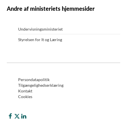
Andre af ministeriets hjemmesider
Undervisningsministeriet
Styrelsen for It og Læring
Persondatapolitik
Tilgængelighedserklæring
Kontakt
Cookies
Børne- og Undervisningsministeriet på Facebook
Børne- og Undervisningsministeriet på Twitter (X)
Børne- og Undervisningsministeriet på LinkedIn