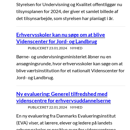
Styrelsen for Undervisning og Kvalitet offentliggør nu
tilsynsplanen for 2024, der giver et samlet billede af
det tilsynsarbejde, som styrelsen har planlagt i år.
Erhvervsskoler kan nu søge om at blive
Videnscenter for Jord- og Landbrug
PUBLICERET
23.01.2024
NYHED
Børne- og undervisningsministeriet åbner nu en
ansøgningsrunde, hvor erhvervsskoler kan søge om at
blive værtsinstitution for et nationalt Videnscenter for
Jord- og Landbrug.
Ny evaluering: Generel tilfredshed med
videnscentre for erhvervsuddannelserne
PUBLICERET
22.01.2024
NYHED
En ny evaluering fra Danmarks Evalueringsinstitut
(EVA) viser, at lærere, elever og ledere på landets
erhvervsskoler er positive over for videnscentrene.