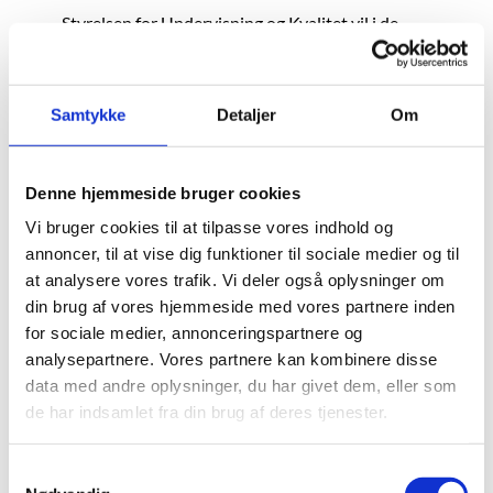
Styrelsen for Undervisning og Kvalitet vil i de
kommende år styrke samarbejdet med
uddannelsesinstitutionernes bestyrelser. Formålet er
at understøtte bestyrelsernes arbejde med at løfte
Samtykke
Detaljer
Om
kvaliteten...
Styrelsen for Undervisning og Kvalitet
Denne hjemmeside bruger cookies
offentliggør sin tilsynsberetning for 2022
Vi bruger cookies til at tilpasse vores indhold og
PUBLICERET
12.06.2023
NYHED
annoncer, til at vise dig funktioner til sociale medier og til
Styrelsen for Undervisning og Kvalitet (STUK) har
at analysere vores trafik. Vi deler også oplysninger om
netop offentliggjort sin årlige tilsynsberetning for
din brug af vores hjemmeside med vores partnere inden
2022. Tilsynsberetningen omfatter alle Børne- og
for sociale medier, annonceringspartnere og
Undervisningsministeriets uddannelses- og ins...
analysepartnere. Vores partnere kan kombinere disse
data med andre oplysninger, du har givet dem, eller som
de har indsamlet fra din brug af deres tjenester.
Udmøntning af midler til nye gymnasiale ASF-
klasser
PUBLICERET
07.06.2023
NYHED
S