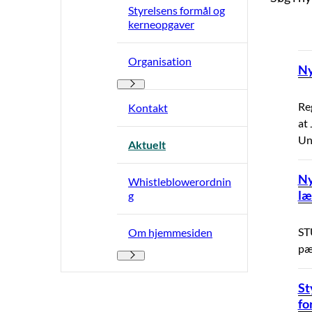
Styrelsens formål og
kerneopgaver
Organisation
Ny
Organisation - Flere links
Reg
Kontakt
at
Un
Aktuelt
Ny
Whistleblowerordnin
læ
g
ST
Om hjemmesiden
pæ
Om hjemmesiden - Flere links
St
fo