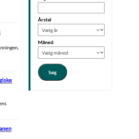
Årstal
t
Måned
onningen,
Søg
giske
ens
lanen