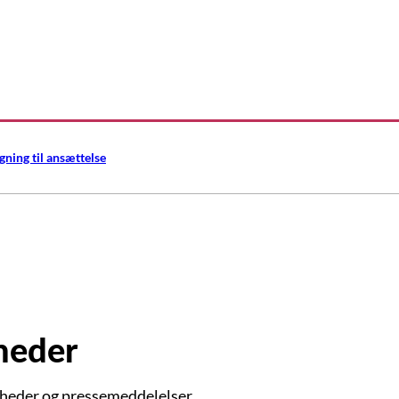
gning til ansættelse
heder
yheder og pressemeddelelser.