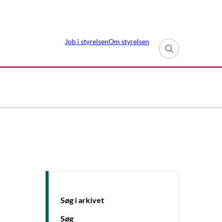
Job i styrelsen
Om styrelsen
Fold søgefelt ud
Søg i arkivet
Søg