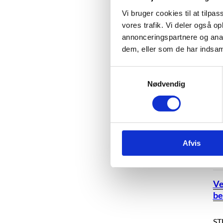
Vi bruger cookies til at tilpas
De
vores trafik. Vi deler også 
Un
annonceringspartnere og anal
dem, eller som de har indsaml
Bø
ny
S
Nødvendig
a
Ti
m
3 
t
y
ST
k
Afvis
pæ
k
nu 
e
v
a
Ve
l
be
g
ST