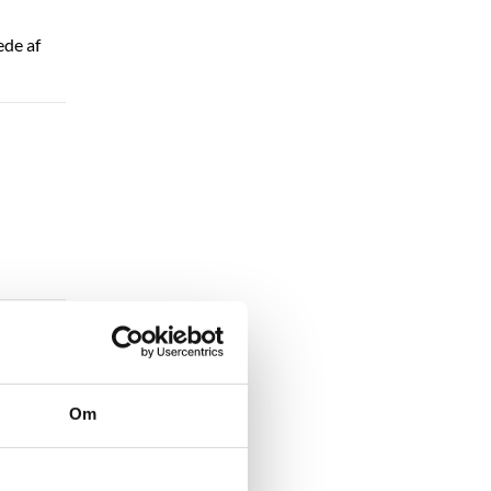
ede af
kus på
synet har
Om
å