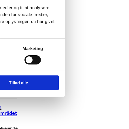
 medier og til at analysere
nden for sociale medier,
e oplysninger, du har givet
t
Marketing
idater:
dater på
Tillad alle
elser er
r
området
elvejende