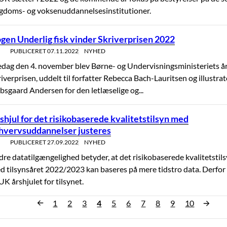
gdoms- og voksenuddannelsesinstitutioner.
gen Underlig fisk vinder Skriverprisen 2022
PUBLICERET
07.11.2022
NYHED
edag den 4. november blev Børne- og Undervisningsministeriets årl
iverprisen, uddelt til forfatter Rebecca Bach-Lauritsen og illustrat
bsgaard Andersen for den letlæselige og...
shjul for det risikobaserede kvalitetstilsyn med
hvervsuddannelser justeres
PUBLICERET
27.09.2022
NYHED
re datatilgængelighed betyder, at det risikobaserede kvalitetstils
d tilsynsåret 2022/2023 kan baseres på mere tidstro data. Derfo
K årshjulet for tilsynet.
»
1
2
3
4
5
6
7
8
9
10
«