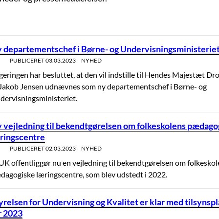
 departementschef i Børne- og Undervisningsministerie
PUBLICERET
03.03.2023
NYHED
eringen har besluttet, at den vil indstille til Hendes Majestæt Dr
 Jakob Jensen udnævnes som ny departementschef i Børne- og
dervisningsministeriet.
 vejledning til bekendtgørelsen om folkeskolens pædago
ringscentre
PUBLICERET
02.03.2023
NYHED
UK offentliggør nu en vejledning til bekendtgørelsen om folkeskol
dagogiske læringscentre, som blev udstedt i 2022.
yrelsen for Undervisning og Kvalitet er klar med tilsynsp
r 2023