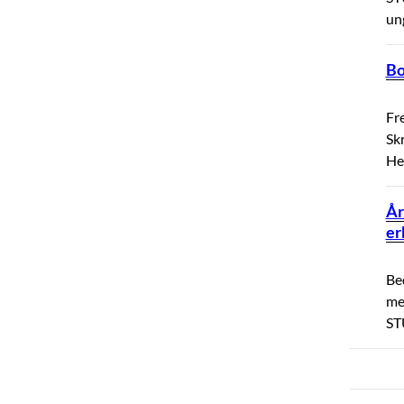
un
Bo
Fr
Skr
He
År
er
Bed
me
STU