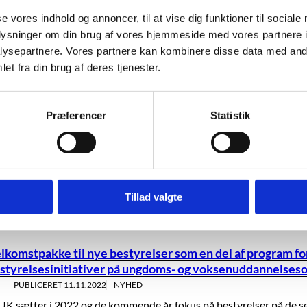
se vores indhold og annoncer, til at vise dig funktioner til sociale
partementschef Kent Harnisch stopper i Børne- og
oplysninger om din brug af vores hjemmeside med vores partnere i
dervisningsministeriet
ysepartnere. Vores partnere kan kombinere disse data med andr
PUBLICERET
15.12.2022
NYHED
et fra din brug af deres tjenester.
rne- og Undervisningsministeriets departementschef skifter til de
oprettede Økonomiministerium.
Præferencer
Statistik
lsyn afdækker faglig kompetence blandt suppleringskand
ud af 4 efterlever kravene
PUBLICERET
24.11.2022
NYHED
UK’s tematiske tilsyn med faglig kompetence for suppleringskandi
Tillad valgte
dagogikumuddannelsen for undervisere på de gymnasiale uddann
afsluttet. Tilsynet har vist, at størstedelen af...
lkomstpakke til nye bestyrelser som en del af program fo
styrelsesinitiativer på ungdoms- og voksenuddannelses
PUBLICERET
11.11.2022
NYHED
UK sætter i 2022 og de kommende år fokus på bestyrelser på de s