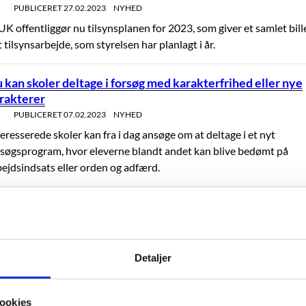
PUBLICERET
27.02.2023
NYHED
K offentliggør nu tilsynsplanen for 2023, som giver et samlet bill
 tilsynsarbejde, som styrelsen har planlagt i år.
 kan skoler deltage i forsøg med karakterfrihed eller nye
rakterer
PUBLICERET
07.02.2023
NYHED
eresserede skoler kan fra i dag ansøge om at deltage i et nyt
rsøgsprogram, hvor eleverne blandt andet kan blive bedømt på
bejdsindsats eller orden og adfærd.
lsyn med gymnasiers kvalitetssystemer har skabt øget fo
gler om offentliggørelse
PUBLICERET
23.12.2022
NYHED
UK har nu afsluttet tilsynet med gymnasiers kvalitetssystemer. Til
Detaljer
dført, at flere gymnasiale institutioner er blevet opmærksomme p
glerne om offentliggørelse af kvalitetsdokumenter.
ookies