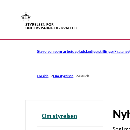
Gå til forsiden
Styrelsen som arbejdsplads
Ledige stillinger
Fra ansø
Forside
Om styrelsen
Aktuelt
Ny
Om styrelsen
Søg i n