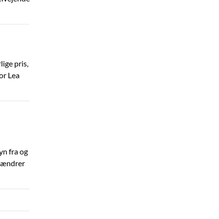
ige pris,
or Lea
yn fra og
r ændrer