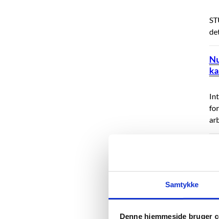
STU
det
Nu
ka
Int
fo
ar
Ti
re
ST
Samtykke
me
re
Denne hjemmeside bruger c